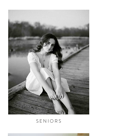
S E N I O R S