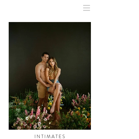
I N T I M A T E S