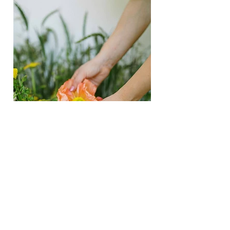
B R A N D I N G
KATIE CHANG